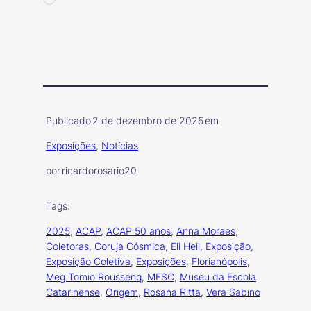
Publicado
2 de dezembro de 2025
em
Exposições
, 
Notícias
por
ricardorosario20
Tags:
2025
, 
ACAP
, 
ACAP 50 anos
, 
Anna Moraes
, 
Coletoras
, 
Coruja Cósmica
, 
Eli Heil
, 
Exposição
, 
Exposição Coletiva
, 
Exposições
, 
Florianópolis
, 
Meg Tomio Roussenq
, 
MESC
, 
Museu da Escola
Catarinense
, 
Origem
, 
Rosana Ritta
, 
Vera Sabino