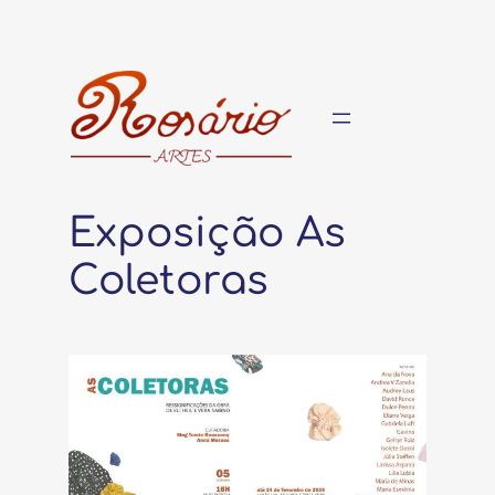
Pular
para
o
conteúdo
Exposição As
Coletoras