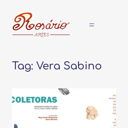
Pular
para
o
conteúdo
Tag:
Vera Sabino