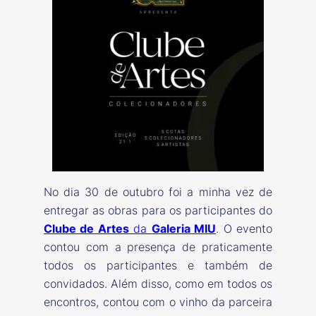
No dia 30 de outubro foi a minha vez de
entregar as obras para os participantes do
Clube de Artes
da
Galeria MIU
. O evento
contou com a presença de praticamente
todos os participantes e também de
convidados. Além disso, como em todos os
encontros, contou com o vinho da parceira