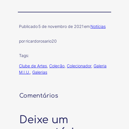
Publicado
5 de novembro de 2021
em
Notícias
por
ricardorosario20
Tags:
Clube de Artes
, 
Coleção
, 
Colecionador
, 
Galeria
M.I.U.
, 
Galerias
Comentários
Deixe um