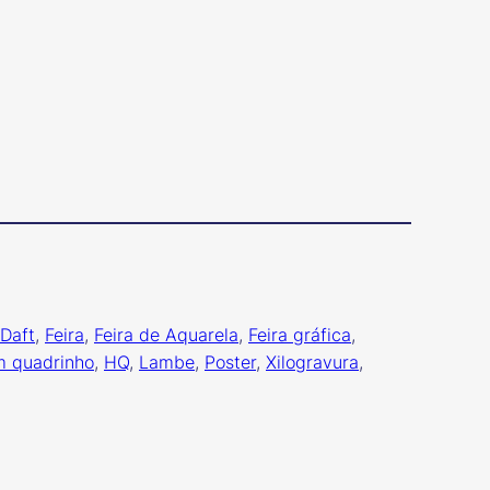
Daft
, 
Feira
, 
Feira de Aquarela
, 
Feira gráfica
, 
m quadrinho
, 
HQ
, 
Lambe
, 
Poster
, 
Xilogravura
, 