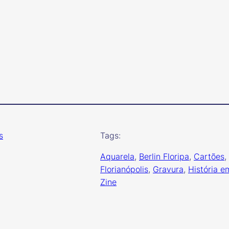
s
Tags:
Aquarela
, 
Berlin Floripa
, 
Cartões
, 
Florianópolis
, 
Gravura
, 
História e
Zine