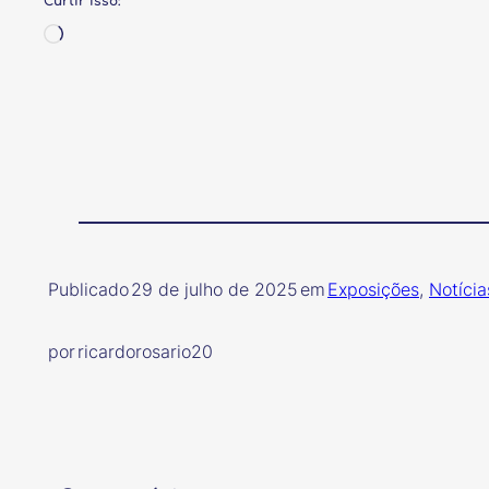
Curtir isso:
Carregando…
Publicado
29 de julho de 2025
em
Exposições
, 
Notícia
por
ricardorosario20