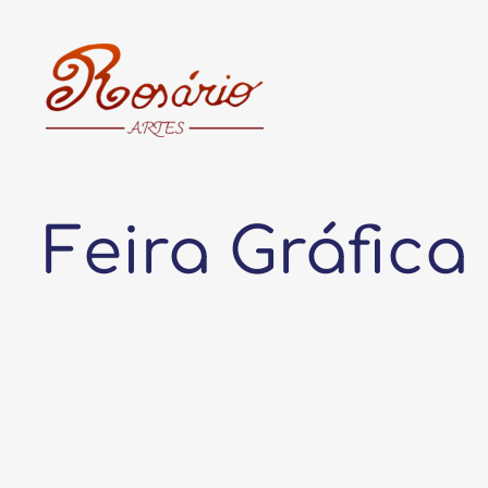
Pular
para
o
conteúdo
Feira Gráfica