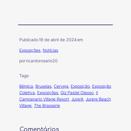
Publicado
19 de abril de 2024
em
Exposições
, 
Notícias
por
ricardorosario20
Tags:
Bélgica
, 
Bruxelas
, 
Cerveja
, 
Exposição
, 
Exposição
Coletiva
, 
Exposições
, 
Giz Pastel Oleoso
, 
Il
Campanario Village Resort
, 
Jurerê
, 
Jurere Beach
Village
, 
The Brasserie
Comentários