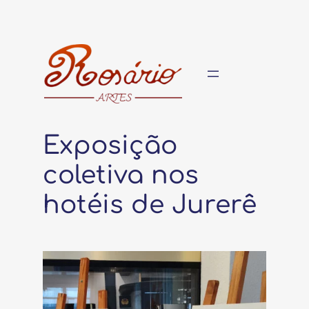
Pular
para
o
conteúdo
Exposição
coletiva nos
hotéis de Jurerê