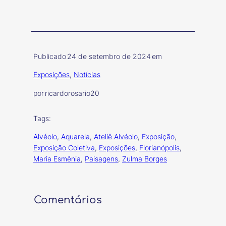
Publicado
24 de setembro de 2024
em
Exposições
, 
Notícias
por
ricardorosario20
Tags:
Alvéolo
, 
Aquarela
, 
Ateliê Alvéolo
, 
Exposição
, 
Exposição Coletiva
, 
Exposições
, 
Florianópolis
, 
Maria Esmênia
, 
Paisagens
, 
Zulma Borges
Comentários