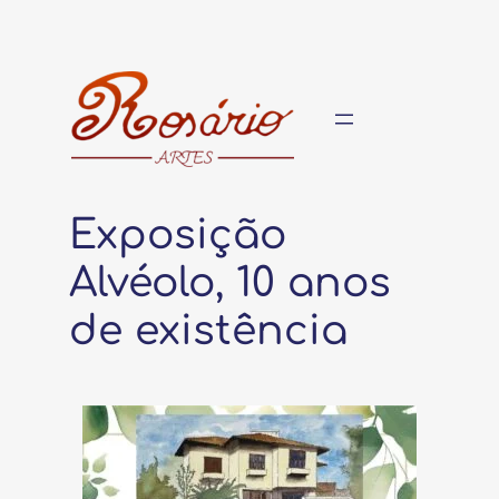
Pular
para
o
conteúdo
Exposição
Alvéolo, 10 anos
de existência