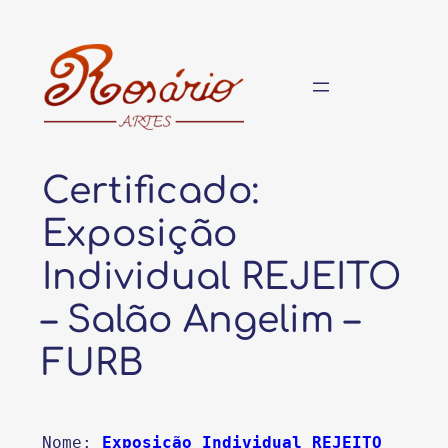
Pular
para
o
conteúdo
Certificado:
Exposição
Individual REJEITO
– Salão Angelim –
FURB
Nome: 
Exposição Individual REJEITO