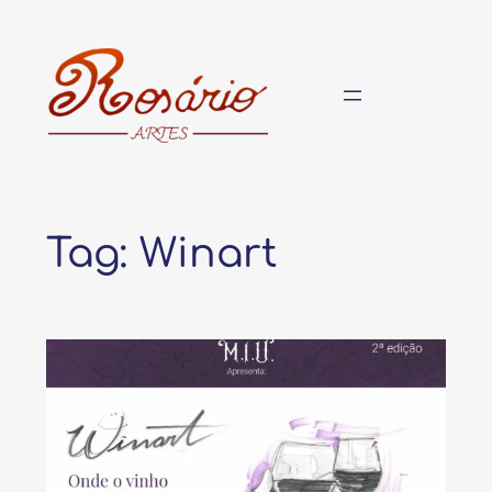
Pular
para
o
conteúdo
Tag:
Winart