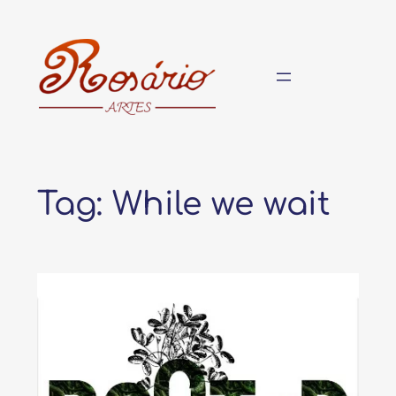
Pular
para
o
conteúdo
Tag:
While we wait