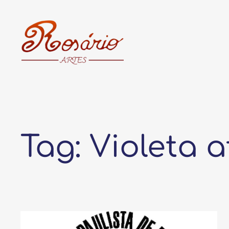
Pular
para
o
conteúdo
Tag:
Violeta 