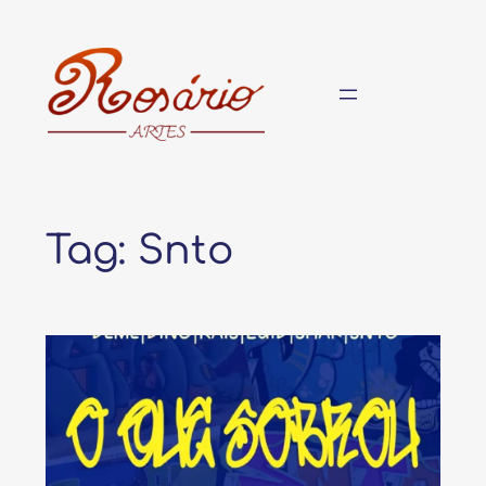
Pular
para
o
conteúdo
Tag:
Snto