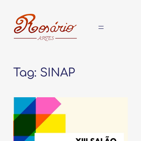
Pular
para
o
conteúdo
Tag:
SINAP