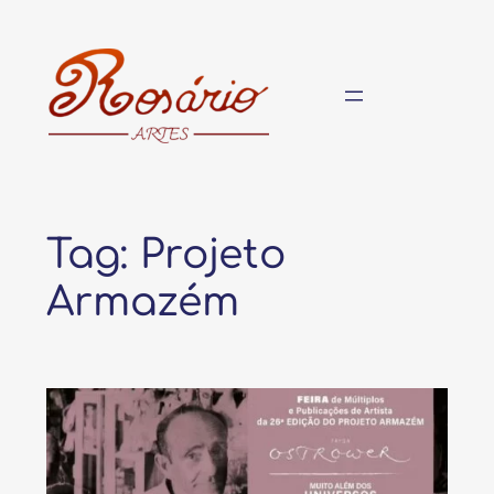
Pular
para
o
conteúdo
Tag:
Projeto
Armazém