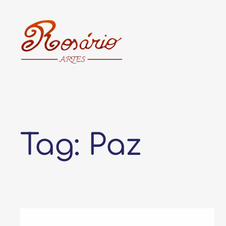
Pular
para
o
conteúdo
Tag:
Paz