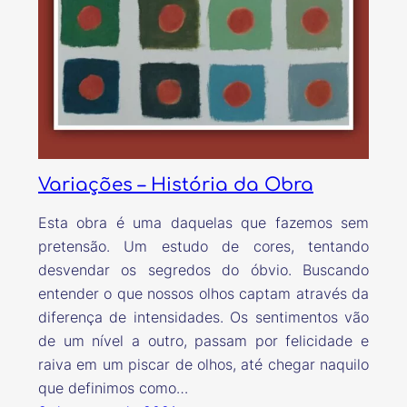
Variações – História da Obra
Esta obra é uma daquelas que fazemos sem
pretensão. Um estudo de cores, tentando
desvendar os segredos do óbvio. Buscando
entender o que nossos olhos captam através da
diferença de intensidades. Os sentimentos vão
de um nível a outro, passam por felicidade e
raiva em um piscar de olhos, até chegar naquilo
que definimos como…