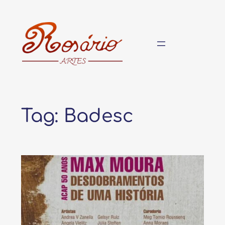
Pular
para
o
conteúdo
Tag:
Badesc