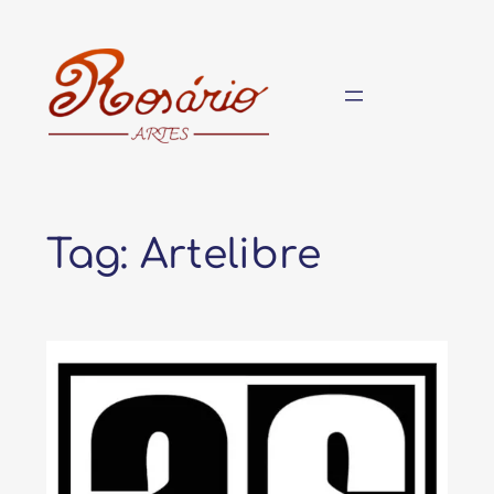
Pular
para
o
conteúdo
Tag:
Artelibre