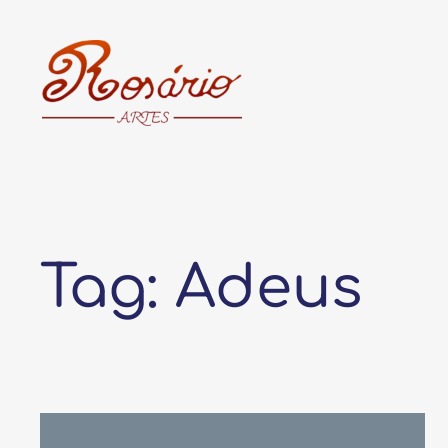
Pular
para
o
conteúdo
Tag:
Adeus